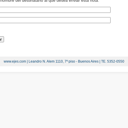
l nombre del destinatario al que desea enviar esta nota:
www.ejes.com | Leandro N. Alem 1110, 7º piso - Buenos Aires | TE. 5352-0550